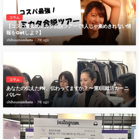
コラム
【コスパ最強のミカタ合説ツアーで1人じゃ集めきれない情
報をGetしよ？】
chihounomikata
7年 ago
コラム
あなたの伝えたPR、伝わってますか？ 〜第1回就活カーニ
バル〜
chihounomikata
7年 ago