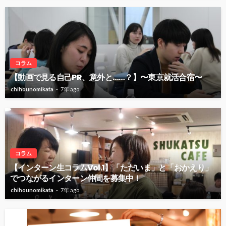
コラム
【動画で見る自己PR、意外と……？】〜東京就活合宿〜
chihounomikata
7年 ago
コラム
【インターン生コラムVol.1】「ただいま」と「おかえり」
でつながるインターン仲間を募集中！
chihounomikata
7年 ago