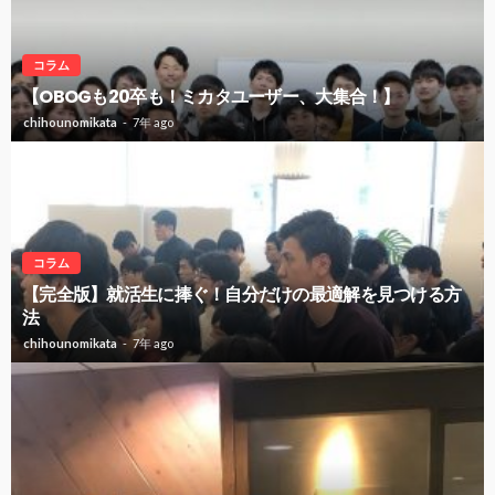
コラム
【OBOGも20卒も！ミカタユーザー、大集合！】
chihounomikata
7年 ago
コラム
【完全版】就活生に捧ぐ！自分だけの最適解を見つける方
法
chihounomikata
7年 ago