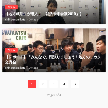
コラム
【地方就活生が潜入！「就活未来会議2019」】
chihounomikata
7年 ago
コラム
【レポート】「みんなで」頑張りましょう！地方のミカタ
交流会
chihounomikata
7年 ago
1
2
3
4
Page 1 of 4