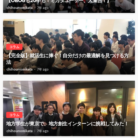
【OBOGも20卒も！ミカタユーザー、大集合！】
chihounomikata
7年 ago
コラム
【完全版】就活生に捧ぐ！自分だけの最適解を見つける方
法
chihounomikata
7年 ago
コラム
地方学生が東京で、地方創生インターンに挑戦してみた！
chihounomikata
7年 ago