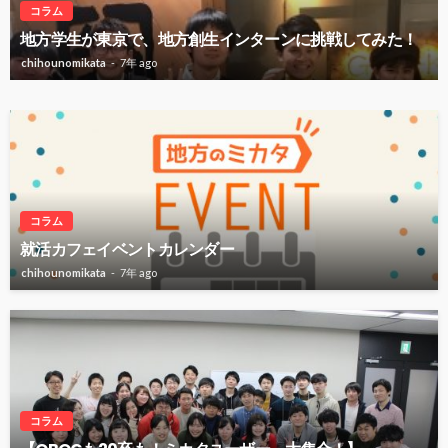
コラム
地方学生が東京で、地方創生インターンに挑戦してみた！
chihounomikata
7年 ago
コラム
就活カフェイベントカレンダー
chihounomikata
7年 ago
コラム