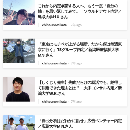
これから内定承諾する人へ、もう一度「自分の
軸」を思い返してみて。 ソウルドアウト内定／
鳥取大学H.U.さん
chihounomikata
7年 ago
「東京はモチベが上がる場所。だから僕は毎週東
京に行く」TSグループ内定／新潟医療福祉大学
M.S.さん
chihounomikata
7年 ago
【しくじり先生】失敗だらけの就活でも、納得し
て決断できた理由とは？ 大手コンサル内定／新
潟大学W.K.さん
chihounomikata
7年 ago
「自己分析はだれかに話せ」広告ベンチャー内定
／広島大学M.N.さん