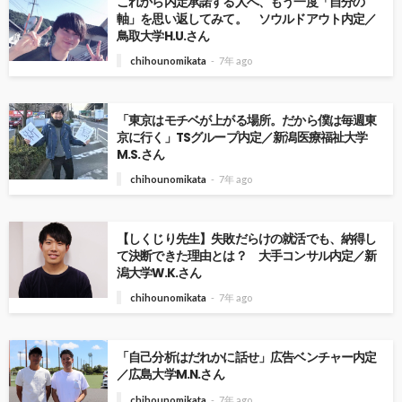
これから内定承諾する人へ、もう一度「自分の
軸」を思い返してみて。 ソウルドアウト内定／
鳥取大学H.U.さん
chihounomikata
7年 ago
「東京はモチベが上がる場所。だから僕は毎週東
京に行く」TSグループ内定／新潟医療福祉大学
M.S.さん
chihounomikata
7年 ago
【しくじり先生】失敗だらけの就活でも、納得し
て決断できた理由とは？ 大手コンサル内定／新
潟大学W.K.さん
chihounomikata
7年 ago
「自己分析はだれかに話せ」広告ベンチャー内定
／広島大学M.N.さん
chihounomikata
7年 ago