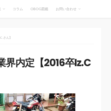
覧
コラム
OBOG図鑑
お問い合わせ
C .さん】
内定【2016卒Iz.C