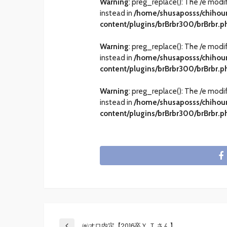
Warning
: preg_replace(): The /e modi
instead in
/home/shusaposss/chihou
content/plugins/brBrbr300/brBrbr.p
Warning
: preg_replace(): The /e modi
instead in
/home/shusaposss/chihou
content/plugins/brBrbr300/brBrbr.p
Warning
: preg_replace(): The /e modi
instead in
/home/shusaposss/chihou
content/plugins/brBrbr300/brBrbr.p
㈱オロ内定【2016卒Ｙ.Ｔ.さん】