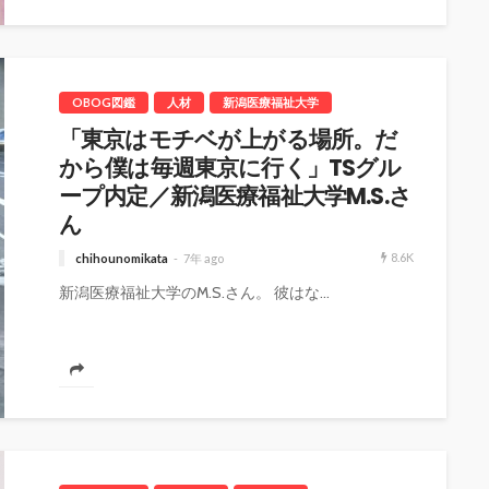
OBOG図鑑
人材
新潟医療福祉大学
「東京はモチベが上がる場所。だ
から僕は毎週東京に行く」TSグル
ープ内定／新潟医療福祉大学M.S.さ
ん
8.6K
chihounomikata
7年 ago
新潟医療福祉大学のM.S.さん。 彼はな...