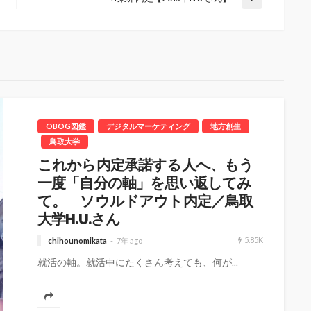
OBOG図鑑
デジタルマーケティング
地方創生
鳥取大学
これから内定承諾する人へ、もう
一度「自分の軸」を思い返してみ
て。 ソウルドアウト内定／鳥取
大学H.U.さん
5.85K
chihounomikata
7年 ago
就活の軸。就活中にたくさん考えても、何が...