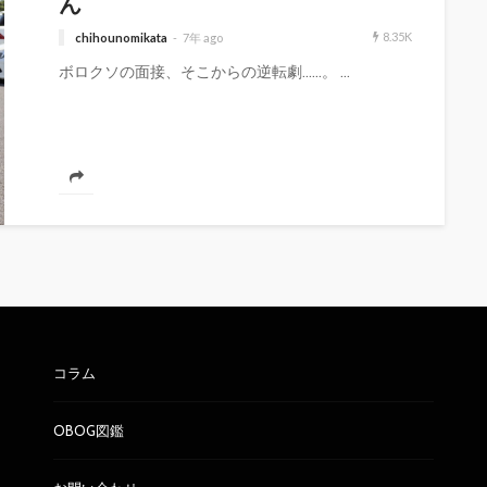
ん
8.35K
chihounomikata
7年 ago
ボロクソの面接、そこからの逆転劇……。 ...
コラム
OBOG図鑑