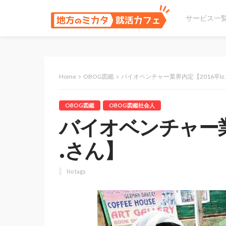
サービス一
Home
OBOG図鑑
バイオベンチャー業界内定【2016卒Iz.
OBOG図鑑
OBOG図鑑社会人
バイオベンチャー業界
.さん】
No tags