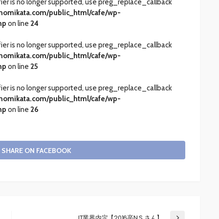
fier is no longer supported, use preg_replace_callback
nomikata.com/public_html/cafe/wp-
hp
on line
24
fier is no longer supported, use preg_replace_callback
nomikata.com/public_html/cafe/wp-
hp
on line
25
fier is no longer supported, use preg_replace_callback
nomikata.com/public_html/cafe/wp-
hp
on line
26
SHARE ON FACEBOOK
IT業界内定【2016卒N.S.さん】