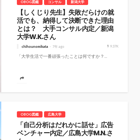
OBOG図鑑
コンサル
新潟大学
【しくじり先生】失敗だらけの就
活でも、納得して決断できた理由
とは？ 大手コンサル内定／新潟
大学W.K.さん
9.37K
chihounomikata
7年 ago
「大学生活で一番頑張ったことは何ですか？...
OBOG図鑑
広島大学
「自己分析はだれかに話せ」広告
ベンチャー内定／広島大学M.N.さ