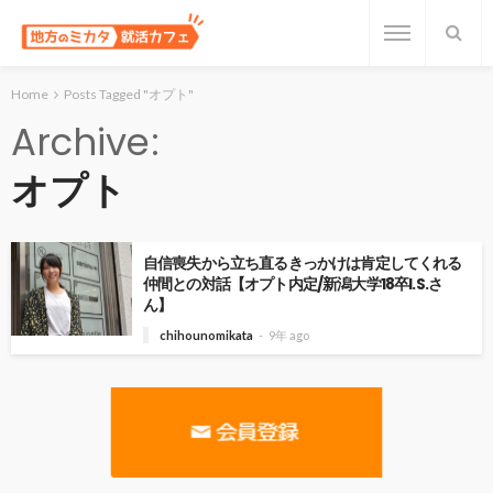
Home
Posts Tagged "オプト"
Archive
オプト
自信喪失から立ち直るきっかけは肯定してくれる
仲間との対話【オプト内定/新潟大学18卒I.S.さ
ん】
chihounomikata
9年 ago